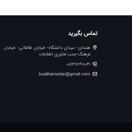
تماس بگیرید
همدان- میدان دانشگاه- خیابان طالقانی- خیابان
فرهنگ-جنب فناوری اطلاعات
08138268031
bualihamedan@gmail.com