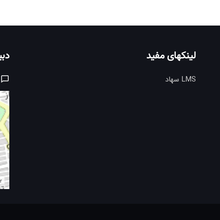
لینکهای مفید
دبی
LMS سهاد
r