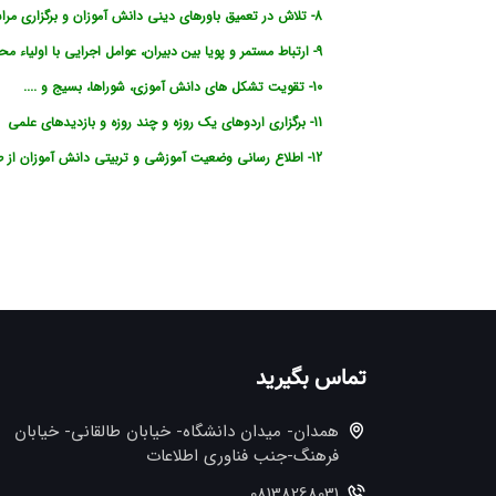
8- تلاش در تعمیق باورهای دینی دانش آموزان و برگزاری مراسم مذهبی و اجتماعی
9- ارتباط مستمر و پویا بین دبیران، عوامل اجرایی با اولیاء محترم
10- تقویت تشکل های دانش آموزی، شوراها، بسیج و ....
11- برگزاری اردوهای یک روزه و چند روزه و بازدیدهای علمی
12- اطلاع رسانی وضعیت آموزشی و تربیتی دانش آموزان از طریق سامانه الکترونیک به
تماس بگیرید
همدان- میدان دانشگاه- خیابان طالقانی- خیابان
فرهنگ-جنب فناوری اطلاعات
08138268031