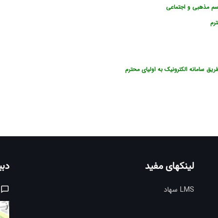
اولیای محترم
لینکهای مفید
دبی
LMS سهاد